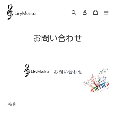
コ
ン
検索
ログイン
カート
テ
ン
ツ
に
お問い合わせ
ス
キ
ッ
プ
す
る
お名前