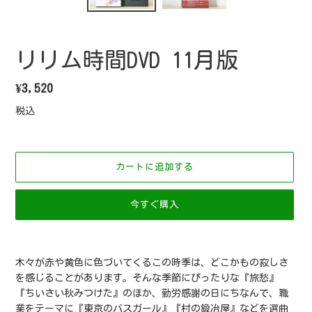
リリム時間DVD 11月版
通
¥3,520
常
税込
価
格
カートに追加する
今すぐ購入
カ
ー
木々が赤や黄色に色づいてくるこの時季は、どこかもの寂しさ
ト
を感じることがあります。そんな季節にぴったりな『旅愁』
に
『ちいさい秋みつけた』のほか、勤労感謝の日にちなんで、職
商
業をテーマに『東京のバスガール』『村の鍛冶屋』などを選曲