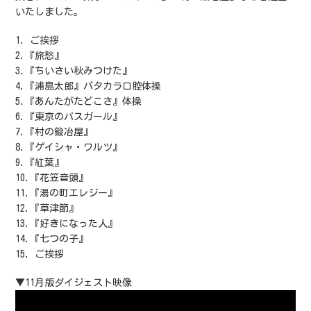
品
いたしました。
を
追
1. ご挨拶
加
2.『旅愁』
す
3.『ちいさい秋みつけた』
る
4.『浦島太郎』パタカラ口腔体操
5.『あんたがたどこさ』体操
6.『東京のバスガール』
7.『村の鍛冶屋』
8.『ゲイシャ・ワルツ』
9.『紅葉』
10.『花笠音頭』
11.『湯の町エレジー』
12.『草津節』
13.『好きになった人』
14.『七つの子』
15. ご挨拶
▼11月版ダイジェスト映像