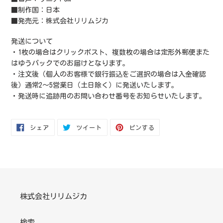
■制作国：日本
■発売元：株式会社リリムジカ
発送について
・1枚の場合はクリックポスト、複数枚の場合は定形外郵便また
はゆうパックでのお届けとなります。
・注文後（個人のお客様で銀行振込をご選択の場合は入金確認
後）通常2～5営業日（土日除く）に発送いたします。
・発送時に追跡用のお問い合わせ番号をお知らせいたします。
FACEBOOK
TWITTER
PINTEREST
シェア
ツイート
ピンする
で
に
で
シ
投
ピ
ェ
稿
ン
ア
す
す
す
る
る
る
株式会社リリムジカ
検索