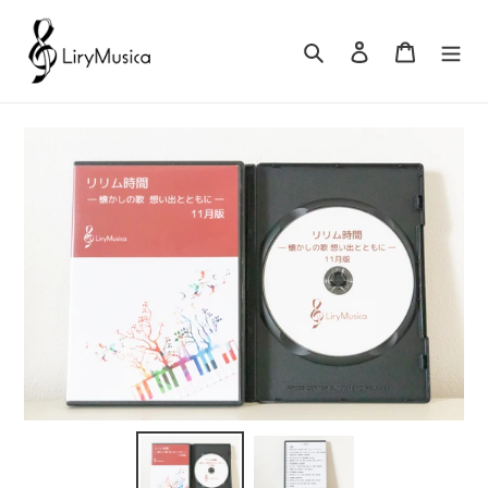
コ
ン
検索
ログイン
カート
テ
ン
ツ
に
ス
キ
ッ
プ
す
る